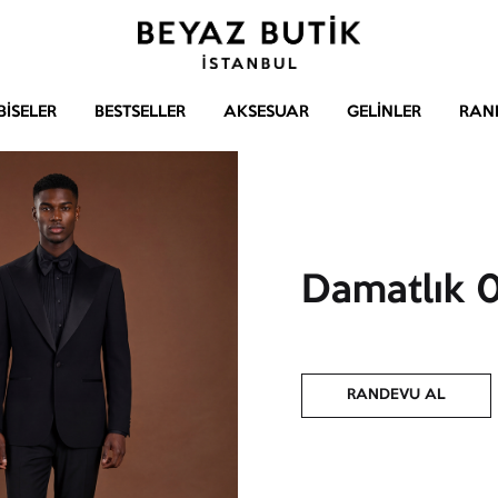
Beyaz
Gelinlik
Butik
–
BISELER
BESTSELLER
AKSESUAR
GELINLER
RAN
Abiye
–
Aksesuar
Damatlık 
RANDEVU AL