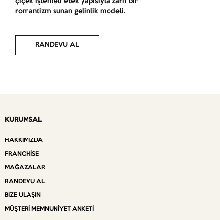
çiçek işlemeli etek yapısıyla zarif bir
romantizm sunan gelinlik modeli.
RANDEVU AL
KURUMSAL
HAKKIMIZDA
FRANCHISE
MAĞAZALAR
RANDEVU AL
BIZE ULAŞIN
MÜŞTERI MEMNUNIYET ANKETI