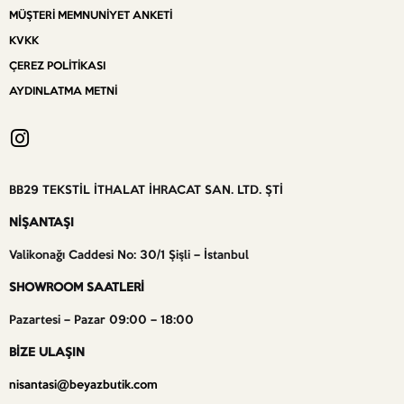
MÜŞTERI MEMNUNIYET ANKETI
KVKK
ÇEREZ POLITIKASI
AYDINLATMA METNI
BB29 TEKSTİL İTHALAT İHRACAT SAN. LTD. ŞTİ
NİŞANTAŞI
Valikonağı Caddesi No: 30/1 Şişli – İstanbul
SHOWROOM SAATLERİ
Pazartesi – Pazar 09:00 – 18:00
BİZE ULAŞIN
nisantasi@beyazbutik.com