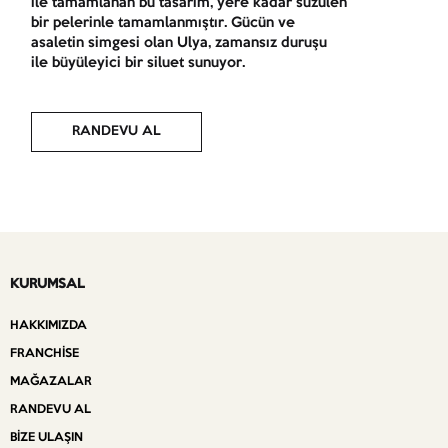
ile tamamlanan bu tasarım, yere kadar süzülen
bir pelerinle tamamlanmıştır. Gücün ve
asaletin simgesi olan Ulya, zamansız duruşu
ile büyüleyici bir siluet sunuyor.
RANDEVU AL
KURUMSAL
HAKKIMIZDA
FRANCHISE
MAĞAZALAR
RANDEVU AL
BIZE ULAŞIN