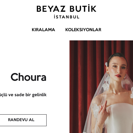
Gelinlik
Beyaz
Butik
–
KIRALAMA
KOLEKSIYONLAR
Abiye
–
Aksesuar
Choura
çlü ve sade bir gelinlik.
RANDEVU AL