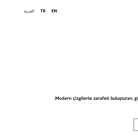
EN
TR
العربية
Modern çizgilerle zarafeti buluşturan, gü