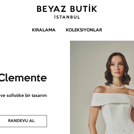
Gelinlik
Beyaz
Butik
–
KIRALAMA
KOLEKSIYONLAR
Abiye
–
Aksesuar
Clemente
 sofistike bir tasarım.
RANDEVU AL