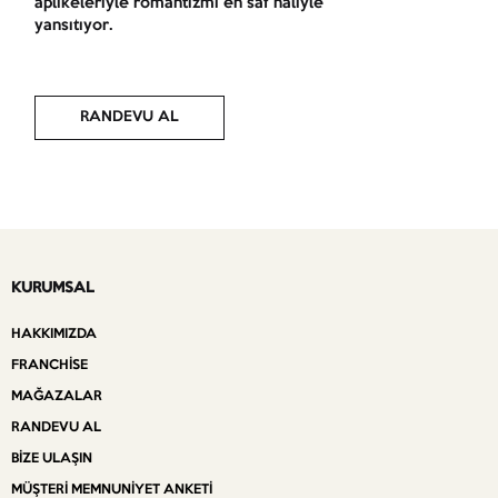
aplikeleriyle romantizmi en saf haliyle
yansıtıyor.
RANDEVU AL
KURUMSAL
HAKKIMIZDA
FRANCHISE
MAĞAZALAR
RANDEVU AL
BIZE ULAŞIN
MÜŞTERI MEMNUNIYET ANKETI