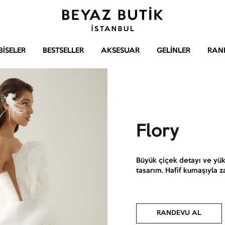
Beyaz
Gelinlik
Butik
–
BISELER
BESTSELLER
AKSESUAR
GELINLER
RAN
Abiye
–
Aksesuar
Flory
Büyük çiçek detayı ve yü
tasarım. Hafif kumaşıyla za
RANDEVU AL