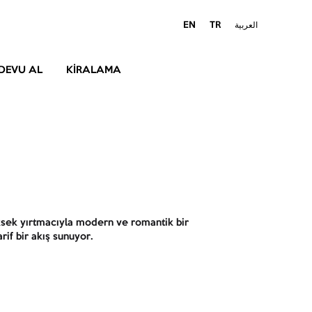
EN
TR
العربية
DEVU AL
KIRALAMA
ksek yırtmacıyla modern ve romantik bir
rif bir akış sunuyor.