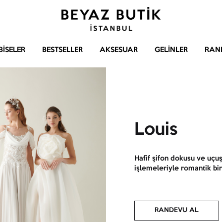
Beyaz
Gelinlik
Butik
–
BISELER
BESTSELLER
AKSESUAR
GELINLER
RAN
Abiye
–
Aksesuar
Louis
Hafif şifon dokusu ve uçuş
işlemeleriyle romantik bi
RANDEVU AL