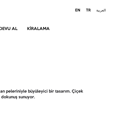
EN
TR
العربية
DEVU AL
KIRALAMA
an peleriniyle büyüleyici bir tasarım. Çiçek
r dokunuş sunuyor.