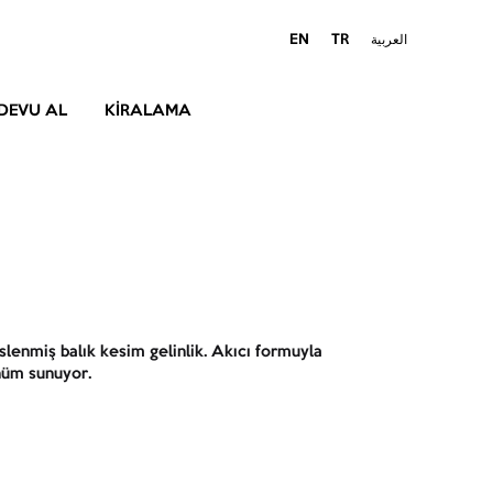
EN
TR
العربية
DEVU AL
KIRALAMA
üslenmiş balık kesim gelinlik. Akıcı formuyla
ünüm sunuyor.