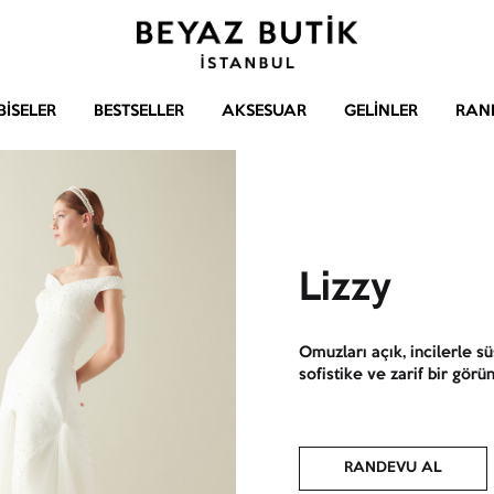
Beyaz
Gelinlik
Butik
–
BISELER
BESTSELLER
AKSESUAR
GELINLER
RAN
Abiye
–
Aksesuar
Lizzy
Omuzları açık, incilerle s
sofistike ve zarif bir gör
RANDEVU AL