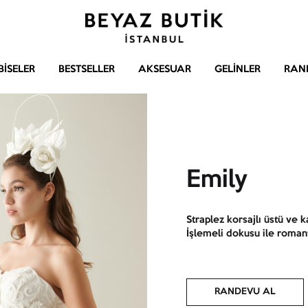
Beyaz
Gelinlik
Butik
–
BISELER
BESTSELLER
AKSESUAR
GELINLER
RAN
Abiye
–
Aksesuar
Emily
Straplez korsajlı üstü ve k
İşlemeli dokusu ile romant
RANDEVU AL