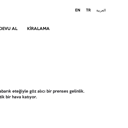
EN
TR
العربية
DEVU AL
KIRALAMA
abarık eteğiyle göz alıcı bir prenses gelinlik.
ik bir hava katıyor.