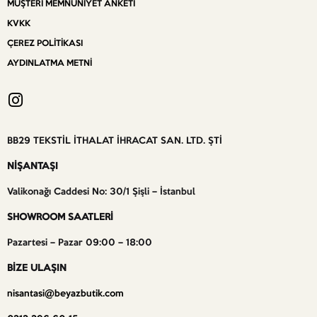
MÜŞTERI MEMNUNIYET ANKETI
KVKK
ÇEREZ POLITIKASI
AYDINLATMA METNI
BB29 TEKSTİL İTHALAT İHRACAT SAN. LTD. ŞTİ
NİŞANTAŞI
Valikonağı Caddesi No: 30/1 Şişli – İstanbul
SHOWROOM SAATLERİ
Pazartesi – Pazar 09:00 – 18:00
BİZE ULAŞIN
nisantasi@beyazbutik.com